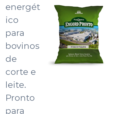
energét
ico
para
bovinos
de
corte e
leite.
Pronto
para