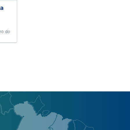
ha
tro do