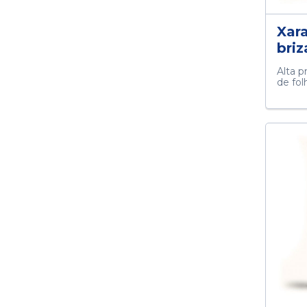
Xara
bri
Alta p
de fol