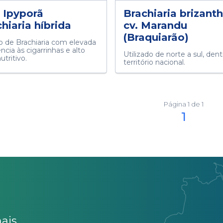
 Ipyporã
Brachiaria brizant
hiaria híbrida
cv. Marandu
(Braquiarão)
o de Brachiaria com elevada
ência às cigarrinhas e alto
Utilizado de norte a sul, den
utritivo.
território nacional.
Página 1 de 1
1
ais