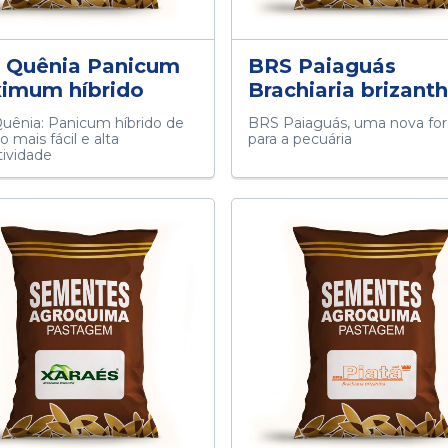
 Quênia Panicum
BRS Paiaguás
imum híbrido
Brachiaria brizant
uênia: Panicum híbrido de
BRS Paiaguás, uma nova fo
 mais fácil e alta
para a pecuária
tividade