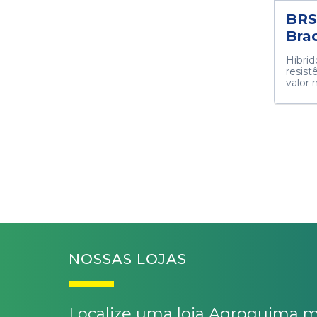
BRS
Brac
Híbrid
resist
valor n
NOSSAS LOJAS
Localize uma loja Agroquima m