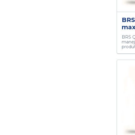
BRS
max
BRS Q
manejo
produ