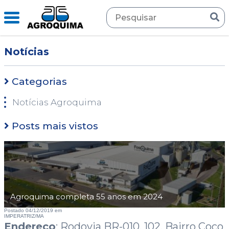
Notícias
Categorias
Notícias Agroquima
Posts mais vistos
Agroquima completa 55 anos em 2024
Postado
04/12/2019
em
IMPERATRIZ/MA
Endereço
: Rodovia BR-010, 102, Bairro Coco